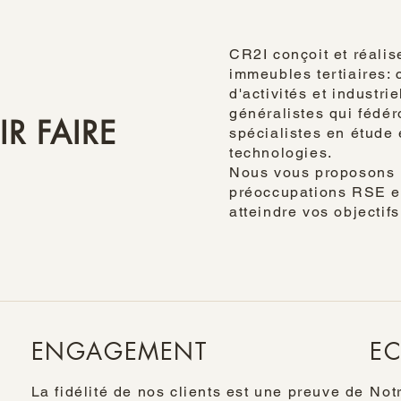
CR2I conçoit et réali
immeubles tertiaires:
d'activités et indust
généralistes qui fédé
R FAIRE
spécialistes en étude 
technologies.
Nous vous proposons l
préoccupations RSE et
atteindre vos objectif
ENGAGEMENT
EC
La fidélité de nos clients est une preuve de
Notr